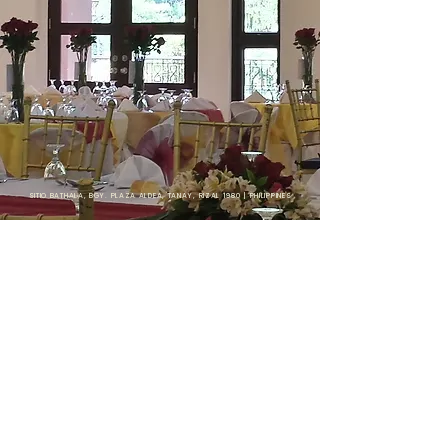
SITIO BATHALA, BGY. PLAZA ALDEA, TANAY, RIZAL 1980 | PHILIPPINES